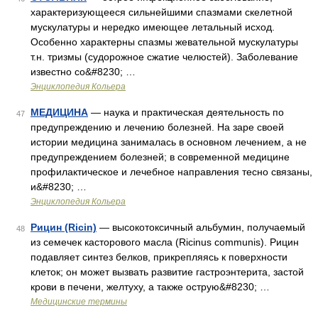
характеризующееся сильнейшими спазмами скелетной
мускулатуры и нередко имеющее летальный исход.
Особенно характерны спазмы жевательной мускулатуры
т.н. тризмы (судорожное сжатие челюстей). Заболевание
известно со&#8230; …
Энциклопедия Кольера
МЕДИЦИНА
— наука и практическая деятельность по
47
предупреждению и лечению болезней. На заре своей
истории медицина занималась в основном лечением, а не
предупреждением болезней; в современной медицине
профилактическое и лечебное направления тесно связаны,
и&#8230; …
Энциклопедия Кольера
Рицин (Ricin)
— высокотоксичный альбумин, получаемый
48
из семечек касторового масла (Ricinus communis). Рицин
подавляет синтез белков, прикрепляясь к поверхности
клеток; он может вызвать развитие гастроэнтерита, застой
крови в печени, желтуху, а также острую&#8230; …
Медицинские термины