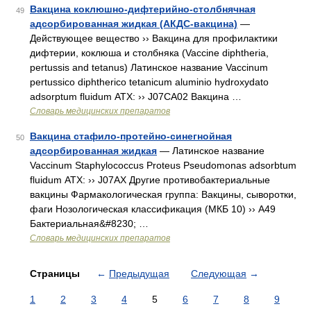
Вакцина коклюшно-дифтерийно-столбнячная
49
адсорбированная жидкая (АКДС-вакцина)
—
Действующее вещество ›› Вакцина для профилактики
дифтерии, коклюша и столбняка (Vaccine diphtheria,
pertussis and tetanus) Латинское название Vaccinum
pertussico diphtherico tetanicum aluminio hydroxydato
adsorptum fluidum АТХ: ›› J07CA02 Вакцина …
Словарь медицинских препаратов
Вакцина стафило-протейно-синегнойная
50
адсорбированная жидкая
— Латинское название
Vaccinum Staphylococcus Proteus Pseudomonas adsorbtum
fluidum АТХ: ›› J07AX Другие противобактериальные
вакцины Фармакологическая группа: Вакцины, сыворотки,
фаги Нозологическая классификация (МКБ 10) ›› A49
Бактериальная&#8230; …
Словарь медицинских препаратов
Страницы
←
Предыдущая
Следующая
→
1
2
3
4
5
6
7
8
9