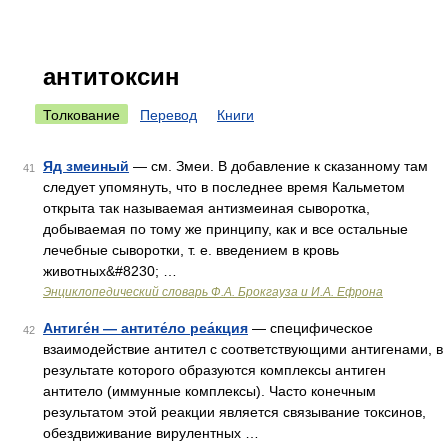
антитоксин
Толкование
Перевод
Книги
Яд змеиный
— см. Змеи. В добавление к сказанному там
41
следует упомянуть, что в последнее время Кальметом
открыта так называемая антизмеиная сыворотка,
добываемая по тому же принципу, как и все остальные
лечебные сыворотки, т. е. введением в кровь
животных&#8230; …
Энциклопедический словарь Ф.А. Брокгауза и И.А. Ефрона
Антиге́н — антите́ло реа́кция
— специфическое
42
взаимодействие антител с соответствующими антигенами, в
результате которого образуются комплексы антиген
антитело (иммунные комплексы). Часто конечным
результатом этой реакции является связывание токсинов,
обездвиживание вирулентных …