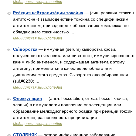
Медицинская энциклопедия
Реа́кция нейтрализа́ции токси́на
— (син. реакция «токсин
43
антитоксин») взаимодействие токсина со специфическим
антитоксином, приводящее к образованию комплекса, не
обладающего токсичностью …
Медицинская энциклопедия
Сы́воротка
— иммунная (serum) сыворотка крови,
44
полученная от человека или животного, иммунизированного
каким либо антигеном, и содержащая антитела к этому
антигену; применяется в качестве лечебного или
диагностического средства. Сыворотка адсорбированная
(s.&#8230; …
Медицинская энциклопедия
Флоккуля́ция
— (англ. flocculation, от лат. flocculi клочья,
45
хлопья) в иммунологии появление опалесценции или
образование мелкодисперсного осадка при реакции токсин
антитоксин; разновидность преципитации …
Медицинская энциклопедия
СТОЛБНЯК
— острое инфекционное заболевание,
46